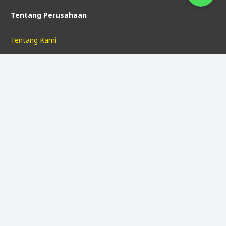
Tentang Perusahaan
Tentang Kami
Mengapa Pilih AM
Linktree
Hubungi Kami
FAQ
Ikuti Kami