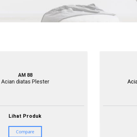
AM 88
ian diatas Plester
Acian 
Lihat Produk
Compare