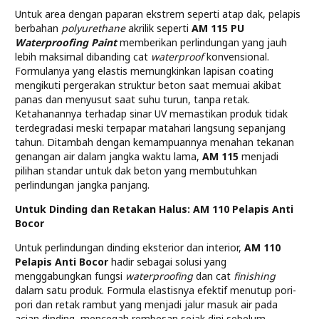
Untuk area dengan paparan ekstrem seperti atap dak, pelapis
berbahan
polyurethane
akrilik seperti
AM 115 PU
Waterproofing
Paint
memberikan perlindungan yang jauh
lebih maksimal dibanding cat
waterproof
konvensional.
Formulanya yang elastis memungkinkan lapisan coating
mengikuti pergerakan struktur beton saat memuai akibat
panas dan menyusut saat suhu turun, tanpa retak.
Ketahanannya terhadap sinar UV memastikan produk tidak
terdegradasi meski terpapar matahari langsung sepanjang
tahun. Ditambah dengan kemampuannya menahan tekanan
genangan air dalam jangka waktu lama,
AM 115
menjadi
pilihan standar untuk dak beton yang membutuhkan
perlindungan jangka panjang.
Untuk Dinding dan Retakan Halus: AM 110 Pelapis Anti
Bocor
Untuk perlindungan dinding eksterior dan interior,
AM 110
Pelapis Anti Bocor
hadir sebagai solusi yang
menggabungkan fungsi
waterproofing
dan cat
finishing
dalam satu produk. Formula elastisnya efektif menutup pori-
pori dan retak rambut yang menjadi jalur masuk air pada
acian dinding, mencegah rembesan sejak dini sebelum